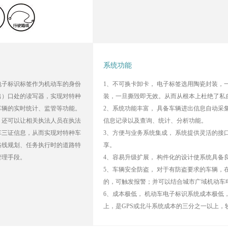
系统功能
电子标识标签作为机动车的身份
1、不可换卡卸卡， 电子标签选用陶瓷封装，
出）口处的读写器，实现对特种
装，一旦撕毁即无效。从而从根本上杜绝了私
车辆的实时统计、监管等功能。
2、系统功能丰富， 具备车辆进出信息自动采
，还可以让相关执法人员在执法
信息记录以及查询、统计、分析功能。
车三证信息，从而实现对特种车
3、方便与业务系统集成， 系统提供灵活的接
路线规划、任务执行时的道路特
享。
管理手段。
4、容易升级扩展， 构件化的设计使系统具备
5、车辆安全防盗， 对于有防盗要求的车辆，
的，可触发报警；并可以结合城市广域机动车
6、成本极低， 机动车电子标识系统成本极低
上，是GPS或北斗系统成本的三分之一以上，