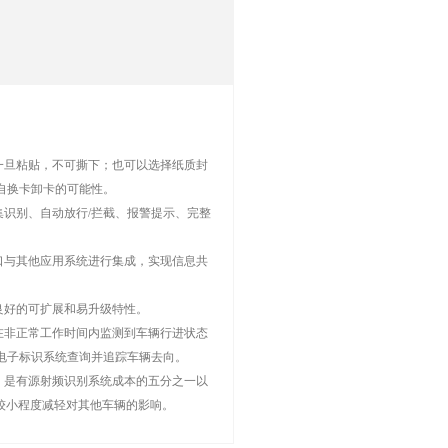
一旦粘贴，不可撕下；也可以选择纸质封
自换卡卸卡的可能性。
集识别、自动放行/拦截、报警提示、完整
口与其他应用系统进行集成，实现信息共
良好的可扩展和易升级特性。
在非正常工作时间内监测到车辆行进状态
电子标识系统查询并追踪车辆去向。
，是有源射频识别系统成本的五分之一以
较小程度减轻对其他车辆的影响。