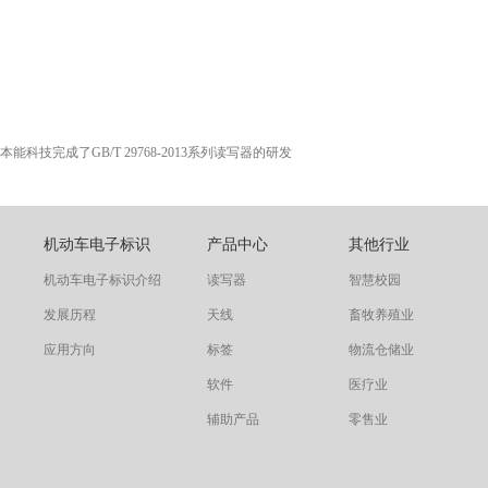
本能科技完成了GB/T 29768-2013系列读写器的研发
机动车电子标识
产品中心
其他行业
机动车电子标识介绍
读写器
智慧校园
发展历程
天线
畜牧养殖业
应用方向
标签
物流仓储业
软件
医疗业
辅助产品
零售业