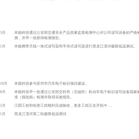
3月
本能科技通过公安部交通安全产品质量监督检测中心对公司读写设备的严格
测，并早一批获得检测报告。
1月
本能携带天线一体式读写器和手持式读写器进行黑龙江漠河极限低温测试。
10月
本能科技参与苏州市汽车电子标识项目建设。
8月
本能科技早一批通过公安部交科所（无锡所）机动车电子标识读写设备国家
准（报批稿）检测并取得实验报告。
2月
江阴工程和哈密工程顺利完成验收，更多工程正在开拓中......
1月
黑龙江漠河第二轮极限低温测试