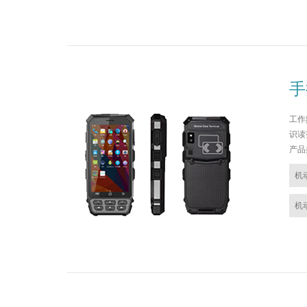
手
工作频
识读
产品
机
机